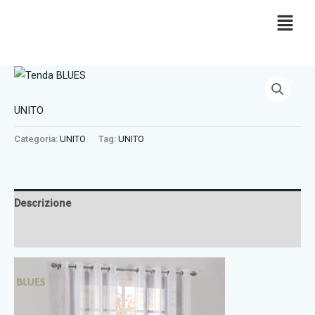
Vai
al
contenuto
UNITO
Categoria:
UNITO
Tag:
UNITO
Descrizione
Recensioni (0)