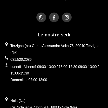
W
F
I
h
a
n
a
c
s
t
e
t
s
b
a
Le nostre sedi
a
o
g
p
o
r
Terzigno (na) Corso Alessandro Volta 76, 80040 Terzigno
p
k
a
(Na)
-
m
f
081.529.2086
Lunedì - Venerdì 09:00-13:00 / 15:00-19:30 09:00-13:00 /
15:00-19:30
Domenica: 09:00-13:00
Nola (Na)
Cis Nola isola 7 lotto 708, 80035 Nola (Na)