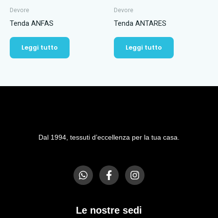
Devore
Devore
Tenda ANFAS
Tenda ANTARES
Leggi tutto
Leggi tutto
Dal 1994, tessuti d’eccellenza per la tua casa.
W
F
I
h
a
n
a
c
s
t
e
t
s
b
a
Le nostre sedi