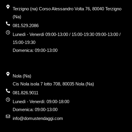
a
o
g
p
o
r
Terzigno (na) Corso Alessandro Volta 76, 80040 Terzigno
p
k
a
(Na)
-
m
f
081.529.2086
Lunedì - Venerdì 09:00-13:00 / 15:00-19:30 09:00-13:00 /
15:00-19:30
Domenica: 09:00-13:00
Nola (Na)
Cis Nola isola 7 lotto 708, 80035 Nola (Na)
081.826.9011
Lunedì - Venerdì: 09:00-18:00
Domenica: 09:00-13:00
info@domustendaggi.com