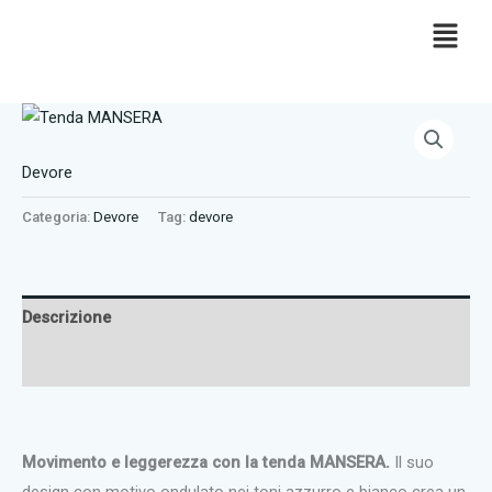
Vai
al
contenuto
Devore
Categoria:
Devore
Tag:
devore
Descrizione
Recensioni (0)
Movimento e leggerezza con la tenda MANSERA.
Il suo
design con motivo ondulato nei toni azzurro e bianco crea un